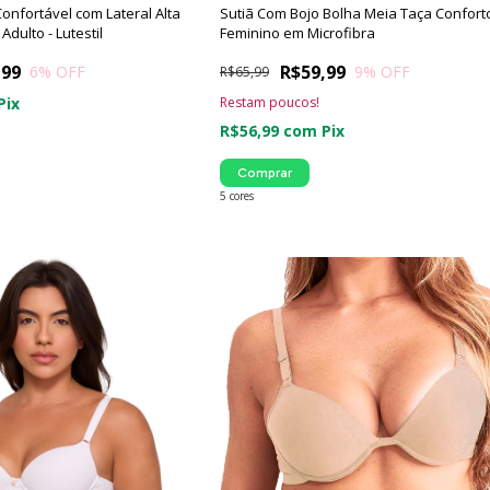
Confortável com Lateral Alta
Sutiã Com Bojo Bolha Meia Taça Confort
Adulto - Lutestil
Feminino em Microfibra
,99
R$59,99
6
% OFF
9
% OFF
R$65,99
Pix
Restam poucos!
R$56,99
com
Pix
Comprar
5 cores