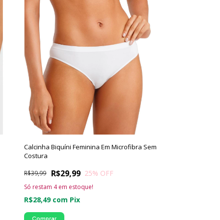
Calcinha Biquíni Feminina Em Microfibra Sem
Costura
R$29,99
25
% OFF
R$39,99
Só restam
4
em estoque!
R$28,49
com
Pix
Comprar