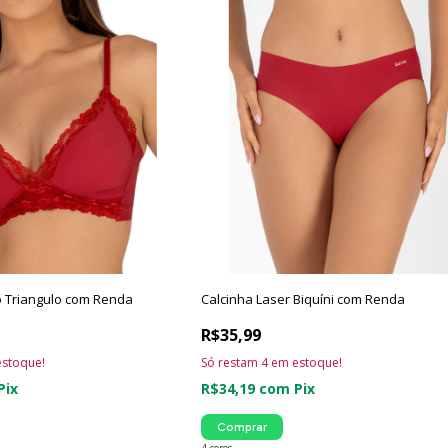
o Triangulo com Renda
Calcinha Laser Biquíni com Renda
R$35,99
stoque!
Só restam
4
em estoque!
Pix
R$34,19
com
Pix
Comprar
4 cores