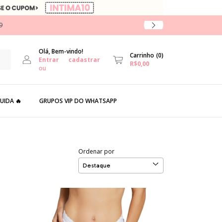
9
Olá, Bem-vindo!
Carrinho
(
0
)
Entrar
cadastrar
R$0,00
ou
UIDA 🔥
GRUPOS VIP DO WHATSAPP
Ordenar por