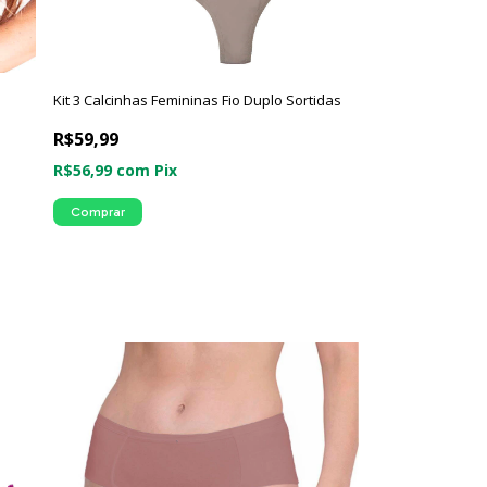
Kit 3 Calcinhas Femininas Fio Duplo Sortidas
R$59,99
R$56,99
com
Pix
Comprar