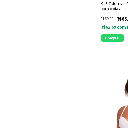
Kit 3 Calcinhas 
para o dia a dia 
R$65
R$69,99
R$62,69
com
Comprar