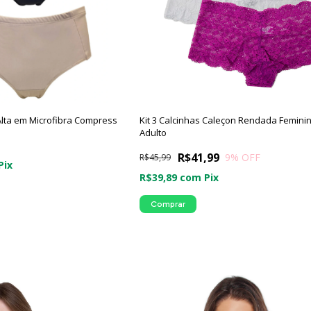
 Alta em Microfibra Compress
Kit 3 Calcinhas Caleçon Rendada Femini
Adulto
R$41,99
9
% OFF
R$45,99
Pix
R$39,89
com
Pix
Comprar