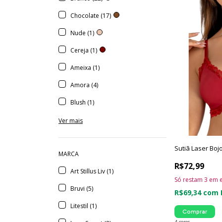
Chocolate (17)
Nude (1)
Cereja (1)
Ameixa (1)
Amora (4)
Blush (1)
Ver mais
Sutiã Laser Boj
MARCA
R$72,99
Art Stillus Liv (1)
Só restam
3
em e
Bruvi (5)
R$69,34
com
Litestil (1)
Comprar
4 cores