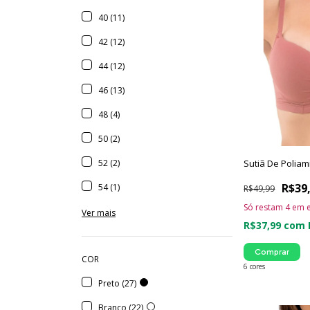
40 (11)
42 (12)
44 (12)
46 (13)
48 (4)
50 (2)
52 (2)
Sutiã De Polia
R$39
54 (1)
R$49,99
Só restam
4
em e
Ver mais
R$37,99
com
Comprar
COR
6 cores
Preto (27)
Branco (22)