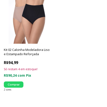
Kit 02 Calcinha Modeladora Liso
e Estampado Reforçada
R$94,99
Só restam
4
em estoque!
R$90,24
com
Pix
Comprar
2 cores