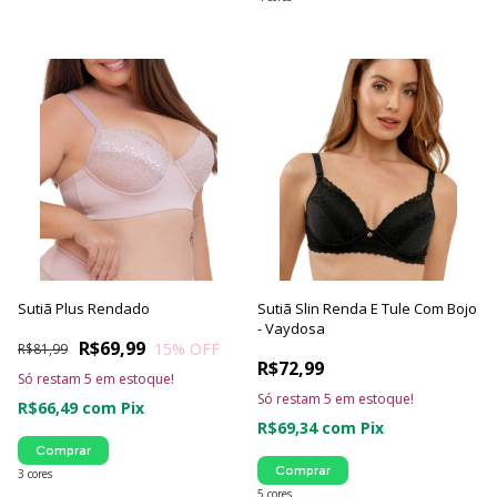
Sutiã Plus Rendado
Sutiã Slin Renda E Tule Com Bojo
- Vaydosa
R$69,99
15
% OFF
R$81,99
R$72,99
Só restam
5
em estoque!
Só restam
5
em estoque!
R$66,49
com
Pix
R$69,34
com
Pix
Comprar
Comprar
3 cores
5 cores