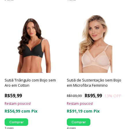
Sutiã Triângulo com Bojo sem
Sutiã de Sustentação sem Bojo
Aro em Cotton
em Microfibra Feminino
R$59,99
R$95,99
13
% OFF
R$109,99
Restam poucos!
Restam poucos!
R$56,99
com
Pix
R$91,19
com
Pix
Comprar
Comprar
3 cores
4 cores