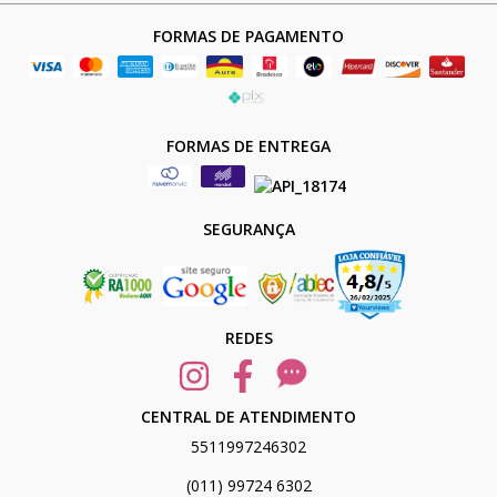
FORMAS DE PAGAMENTO
FORMAS DE ENTREGA
SEGURANÇA
REDES
CENTRAL DE ATENDIMENTO
5511997246302
(011) 99724 6302