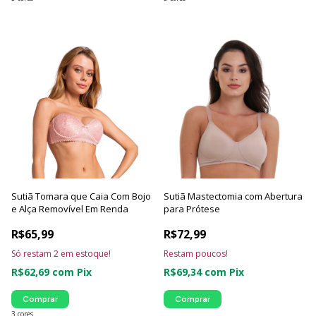
Sutiã Tomara que Caia Com Bojo
Sutiã Mastectomia com Abertura
e Alça Removível Em Renda
para Prótese
R$65,99
R$72,99
Só restam
2
em estoque!
Restam poucos!
R$62,69
com
Pix
R$69,34
com
Pix
Comprar
Comprar
3 cores