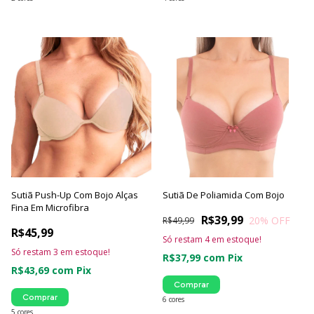
Sutiã Push-Up Com Bojo Alças
Sutiã De Poliamida Com Bojo
Fina Em Microfibra
R$39,99
20
% OFF
R$49,99
R$45,99
Só restam
4
em estoque!
Só restam
3
em estoque!
R$37,99
com
Pix
R$43,69
com
Pix
Comprar
Comprar
6 cores
5 cores