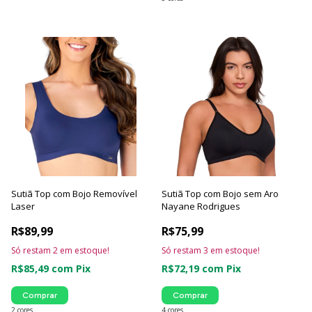
Sutiã Top com Bojo Removível
Sutiã Top com Bojo sem Aro
Laser
Nayane Rodrigues
R$89,99
R$75,99
Só restam
2
em estoque!
Só restam
3
em estoque!
R$85,49
com
Pix
R$72,19
com
Pix
Comprar
Comprar
2 cores
4 cores