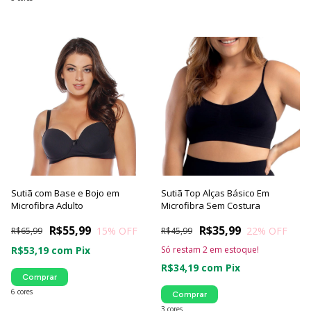
Sutiã com Base e Bojo em
Sutiã Top Alças Básico Em
Microfibra Adulto
Microfibra Sem Costura
R$55,99
R$35,99
15
% OFF
22
% OFF
R$65,99
R$45,99
R$53,19
com
Pix
Só restam
2
em estoque!
R$34,19
com
Pix
Comprar
6 cores
Comprar
3 cores