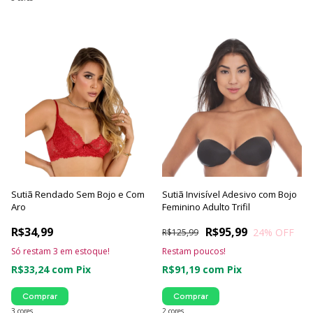
Sutiã Rendado Sem Bojo e Com
Sutiã Invisível Adesivo com Bojo
Aro
Feminino Adulto Trifil
R$34,99
R$95,99
24
% OFF
R$125,99
Só restam
3
em estoque!
Restam poucos!
R$33,24
com
Pix
R$91,19
com
Pix
Comprar
Comprar
3 cores
2 cores