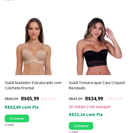
Sutiã Nadador Estruturado com
Sutiã Tomara-que-Caia Croped
Colchete Frontal
Rendado
R$65,99
R$34,99
6
% OFF
27
% OFF
R$69,99
R$47,99
R$62,69
com
Pix
Só restam
2
em estoque!
R$33,24
com
Pix
Comprar
3 cores
Comprar
3 cores