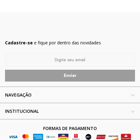
Cadastre-se
e fique por dentro das novidades
NAVEGAÇÃO
INSTITUCIONAL
FORMAS DE PAGAMENTO