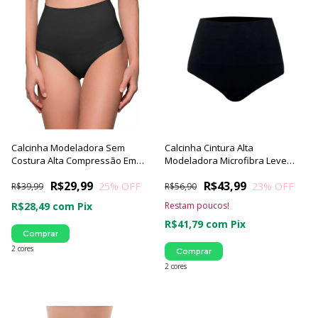
Calcinha Modeladora Sem
Calcinha Cintura Alta
Costura Alta Compressão Em
Modeladora Microfibra Leve
Microfibra
Compressão
R$29,99
R$43,99
25
% OFF
23
% OFF
R$39,99
R$56,90
R$28,49
com
Pix
Restam poucos!
R$41,79
com
Pix
Comprar
2 cores
Comprar
2 cores