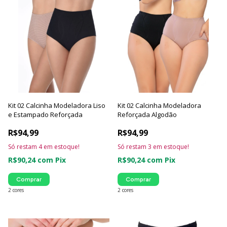
Kit 02 Calcinha Modeladora Liso
Kit 02 Calcinha Modeladora
e Estampado Reforçada
Reforçada Algodão
R$94,99
R$94,99
Só restam
4
em estoque!
Só restam
3
em estoque!
R$90,24
com
Pix
R$90,24
com
Pix
Comprar
Comprar
2 cores
2 cores