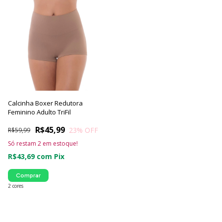
Calcinha Boxer Redutora
Feminino Adulto TriFil
R$45,99
23
% OFF
R$59,99
Só restam
2
em estoque!
R$43,69
com
Pix
Comprar
2 cores