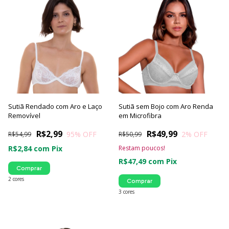
Sutiã Rendado com Aro e Laço
Sutiã sem Bojo com Aro Renda
Removível
em Microfibra
R$2,99
R$49,99
95
% OFF
2
% OFF
R$54,99
R$50,99
R$2,84
com
Pix
Restam poucos!
R$47,49
com
Pix
Comprar
2 cores
Comprar
3 cores