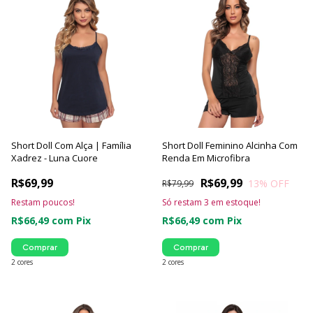
Short Doll Com Alça | Família
Short Doll Feminino Alcinha Com
Xadrez - Luna Cuore
Renda Em Microfibra
R$69,99
R$69,99
13
% OFF
R$79,99
Restam poucos!
Só restam
3
em estoque!
R$66,49
com
Pix
R$66,49
com
Pix
Comprar
Comprar
2 cores
2 cores