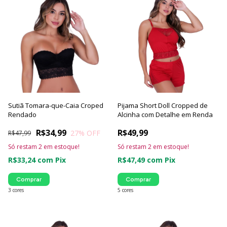
Sutiã Tomara-que-Caia Croped
Pijama Short Doll Cropped de
Rendado
Alcinha com Detalhe em Renda
R$34,99
R$49,99
27
% OFF
R$47,99
Só restam
2
em estoque!
Só restam
2
em estoque!
R$33,24
com
Pix
R$47,49
com
Pix
Comprar
Comprar
3 cores
5 cores