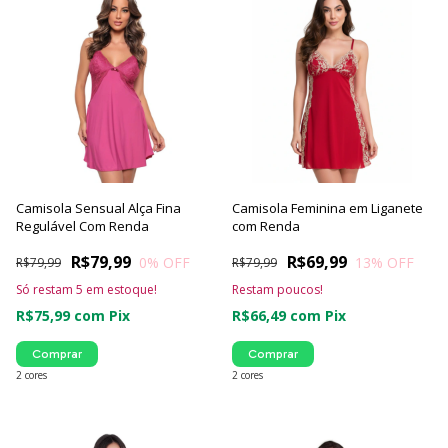
Camisola Sensual Alça Fina
Camisola Feminina em Liganete
Regulável Com Renda
com Renda
R$79,99
R$69,99
0
% OFF
13
% OFF
R$79,99
R$79,99
Só restam
5
em estoque!
Restam poucos!
R$75,99
com
Pix
R$66,49
com
Pix
Comprar
Comprar
2 cores
2 cores