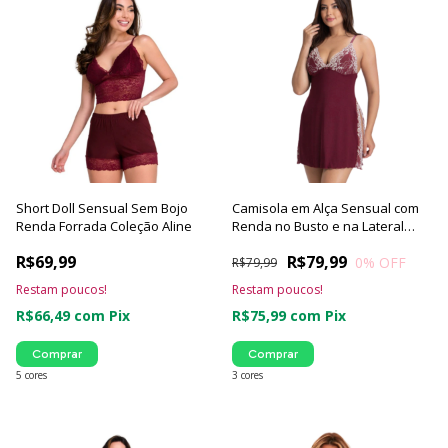
Short Doll Sensual Sem Bojo
Camisola em Alça Sensual com
Renda Forrada Coleção Aline
Renda no Busto e na Lateral
Coleção Thaina
R$69,99
R$79,99
0
% OFF
R$79,99
Restam poucos!
Restam poucos!
R$66,49
com
Pix
R$75,99
com
Pix
Comprar
Comprar
5 cores
3 cores