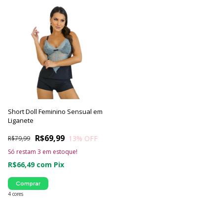
Short Doll Feminino Sensual em
Liganete
R$69,99
13
% OFF
R$79,99
Só restam
3
em estoque!
R$66,49
com
Pix
Comprar
4 cores