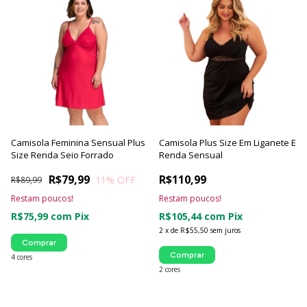
Camisola Feminina Sensual Plus
Camisola Plus Size Em Liganete E
Size Renda Seio Forrado
Renda Sensual
R$79,99
R$110,99
11
% OFF
R$89,99
Restam poucos!
Restam poucos!
R$75,99
com
Pix
R$105,44
com
Pix
2
x
de
R$55,50
sem juros
Comprar
Comprar
4 cores
2 cores