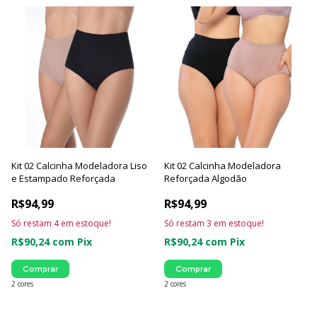
Kit 02 Calcinha Modeladora Liso
Kit 02 Calcinha Modeladora
e Estampado Reforçada
Reforçada Algodão
R$94,99
R$94,99
Só restam
4
em estoque!
Só restam
3
em estoque!
R$90,24
com
Pix
R$90,24
com
Pix
Comprar
Comprar
2 cores
2 cores