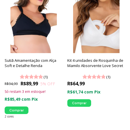
Sutiã Amamentação com Alça
Kit 4 unidades de Rosquinha de
Soft e Detalhe Renda
Mamilo Absorvente Love Secret
(1)
(1)
R$89,99
R$64,99
5
% OFF
R$94,99
Só restam
3
em estoque!
R$61,74
com
Pix
R$85,49
com
Pix
Comprar
Comprar
2 cores