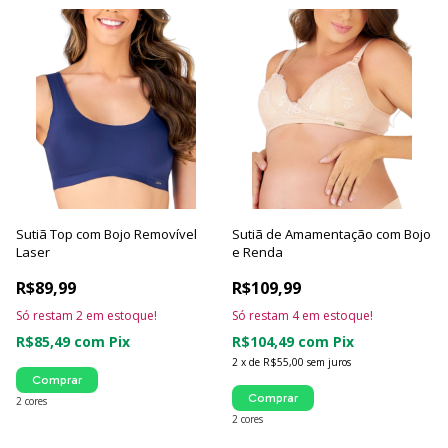
Sutiã Top com Bojo Removível
Sutiã de Amamentação com Bojo
Laser
e Renda
R$89,99
R$109,99
Só restam
2
em estoque!
Só restam
4
em estoque!
R$85,49
com
Pix
R$104,49
com
Pix
2
x
de
R$55,00
sem juros
Comprar
Comprar
2 cores
2 cores