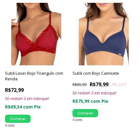
Sutiã Laser Bojo Triangulo com
Sutiã com Bojo Camisete
Renda
R$79,99
7
% OFF
R$85,99
R$72,99
Só restam
3
em estoque!
Só restam
3
em estoque!
R$75,99
com
Pix
R$69,34
com
Pix
Comprar
Comprar
4 cores
4 cores