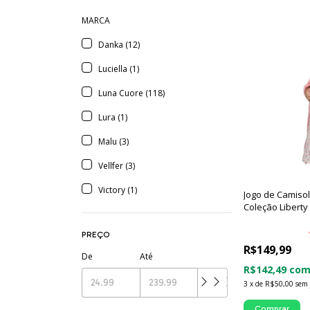
MARCA
Danka (12)
Luciella (1)
Luna Cuore (118)
Lura (1)
Malu (3)
Vellfer (3)
Victory (1)
Jogo de Camiso
Coleção Liberty
PREÇO
R$149,99
De
Até
R$142,49
co
3
x
de
R$50,00
sem 
Comprar