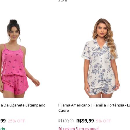
3 cores
nha De Liganete Estampado
Pijama Americano | Família Hortênsia - 
Cuore
,99
R$99,99
25
% OFF
9
% OFF
R$109,99
Pix
Só restam
5
em estoque!