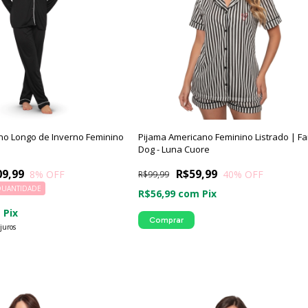
no Longo de Inverno Feminino
Pijama Americano Feminino Listrado | Fa
Dog - Luna Cuore
09,99
R$59,99
8
% OFF
40
% OFF
R$99,99
QUANTIDADE
R$56,99
com
Pix
m
Pix
Comprar
juros