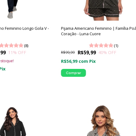
no Feminino Longo Gola V -
Pijama Americano Feminino | Família Po
Coração - Luna Cuore
(8)
(1)
,99
R$59,99
11
% OFF
40
% OFF
R$99,99
stoque!
R$56,99
com
Pix
Pix
Comprar