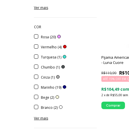
Ver mais
COR
Rosa (20)
Vermelho (4)
Pijama America
Turquesa (1)
- Luna Cuore
Chumbo (1)
R$1
R$119,99
Cinza (1)
ATÉ 15% OFF
EM 
Marinho (19)
R$104,49
co
2
x
de
R$55,00
sem 
Bege (2)
Comprar
Branco (2)
Ver mais