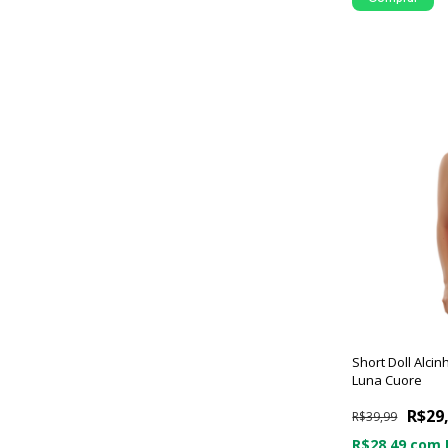
Short Doll Alci
Luna Cuore
R$29
R$39,99
R$28,49
com