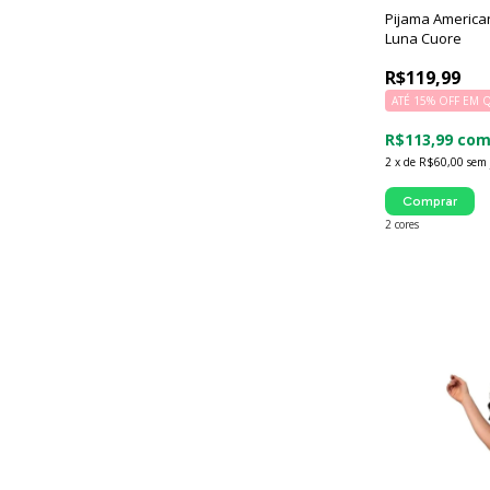
Pijama America
Luna Cuore
R$119,99
ATÉ 15% OFF
EM 
R$113,99
co
2
x
de
R$60,00
sem 
Comprar
2 cores