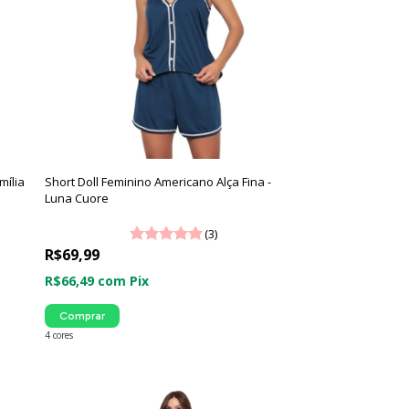
mília
Short Doll Feminino Americano Alça Fina -
Luna Cuore
(3)
R$69,99
R$66,49
com
Pix
Comprar
4 cores