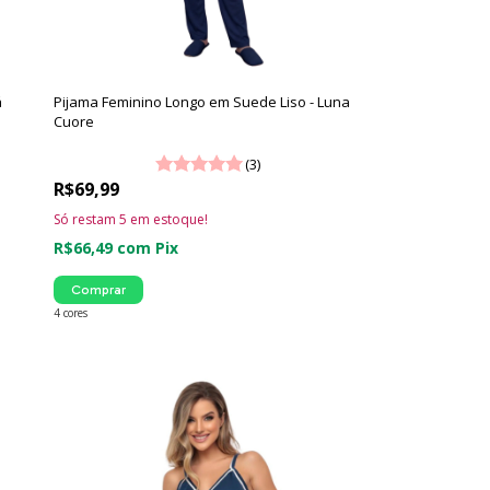
á
Pijama Feminino Longo em Suede Liso - Luna
Cuore
(3)
R$69,99
Só restam
5
em estoque!
R$66,49
com
Pix
Comprar
4 cores