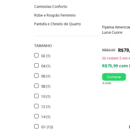
Camisolas Conforto
Robe e Roupão Feminino
Pantufa e Chinelo de Quarto
Pijama America
Luna Cuore
TAMANHO
R$79
R$89,99
02 (1)
Só restam
5
em e
R$75,99
com
04 (1)
06 (1)
Comprar
4 cores
08 (1)
10 (1)
12 (1)
14 (1)
G1 (12)