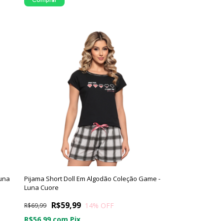
Luna
Pijama Short Doll Em Algodão Coleção Game -
Luna Cuore
R$59,99
14
% OFF
R$69,99
R$56,99
com
Pix