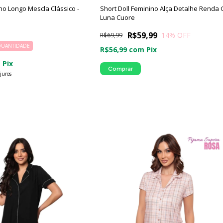
no Longo Mescla Clássico -
Short Doll Feminino Alça Detalhe Renda
Luna Cuore
R$59,99
14
% OFF
R$69,99
QUANTIDADE
R$56,99
com
Pix
m
Pix
Comprar
juros