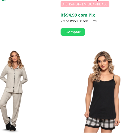
ATÉ 15% OFF
EM QUANTIDADE
R$94,99
com
Pix
2
x
de
R$50,00
sem juros
Comprar