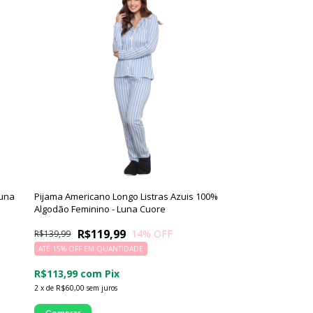
Luna
Pijama Americano Longo Listras Azuis 100%
Algodão Feminino - Luna Cuore
R$119,99
14
% OFF
R$139,99
ATÉ 15% OFF
EM QUANTIDADE
R$113,99
com
Pix
2
x
de
R$60,00
sem juros
Comprar